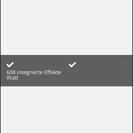
stufenlos einstellbaren Notch-Filter (41–180
Hz) für rückkopplungsfreies Spiel bietet der
era C die professionelle DI-Konnektivität und
Wireless-Flexibilität, die der moderne
Akustikspieler benötigt.
60
8 integrierte Effekte
Watt
FÜR DIE BÜHNE
KONZIPIERT, FÜR