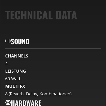
Inhalt entsperren
Mehr Informationen
Inhalt entsperren
TECHNICAL DATA
Inhalt entsperren
Erforderlichen Service
Erforderlichen Service
akzeptieren und Inhalte
Erforderlichen Service
akzeptieren und Inhalte
entsperren
akzeptieren und Inhalte
entsperren
entsperren
SOUND
CHANNELS
4
LEISTUNG
60 Watt
MULTI FX
8 (Reverb, Delay, Kombinationen)
HARDWARE