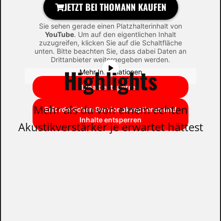
JETZT BEI THOMANN KAUFEN
Sie sehen gerade einen Platzhalterinhalt von
YouTube
. Um auf den eigentlichen Inhalt
zuzugreifen, klicken Sie auf die Schaltfläche
unten. Bitte beachten Sie, dass dabei Daten an
Drittanbieter weitergegeben werden.
Highlights
Mehr Informationen
Inhalt entsperren
Mehr als du von einem echten
Erforderlichen Service akzeptieren und
Inhalte entsperren
Akustikverstärker je erwartet hättest
ERSTKLASSIGER
KLANG FÜR DEIN