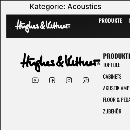
Kategorie:
Acoustics
Hughes & Kettner manufactures top-of-the-line amplifiers for acoustic ins
PRODUKTE
PRODUKT
TOPTEILE
CABINETS
AKUSTIK AMP
FLOOR & PED
ZUBEHÖR