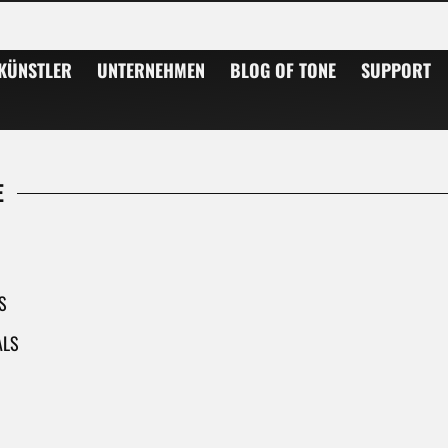
truments. Perfect for classical and steel string guitars, violins, violas and more.
KÜNSTLER
UNTERNEHMEN
BLOG OF TONE
SUPPORT
E
S
ALS