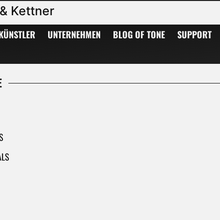
& Kettner
KÜNSTLER
UNTERNEHMEN
BLOG OF TONE
SUPPORT
E
S
ALS