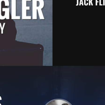
JACK FL
S