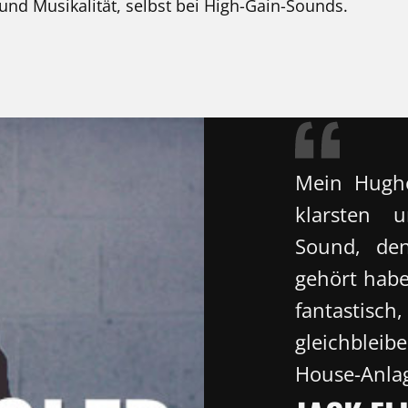
und Musikalität, selbst bei High-Gain-Sounds.
Mein Hughe
klarsten u
Sound, den
gehört habe
fantastis
gleichblei
House-Anlag