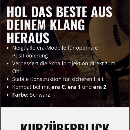
HOL DAS BESTE AUS
DEINEM KLANG
HERAUS
Neigt alle era-Modelle für optimale
Positionierung
Verbessert die Schallprojektion direkt zum
Ohr
Stabile Konstruktion für sicheren Halt
Kompatibel mit
era C
,
era 1
und
era 2
Farbe:
Schwarz
KURZÜBERBLICK