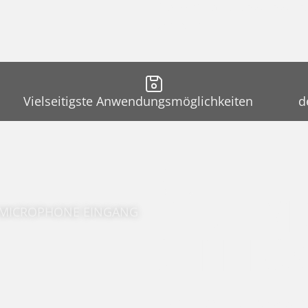
Der kraftvolle Bass lässt
schlagen.
Vielseitigste Anwendungsmöglichkeiten
d
INTUITIV
/ MICROPHONE EINGANG
OHNE KO
Zwei komplett ausgestat