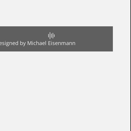
 auch Kontrabassisten-Herzen höher
esigned by Michael Eisenmann
ES HANDLING
MPROMISSE
tete, identische Kanäle