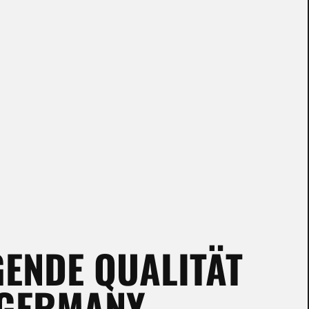
je Kanal mit 16 Programmen
shape- und Mode-Schalter zur
g für verschiedene Instrumente
tionelle 60-Watt-Combos
ENDE QUALITÄT
 GERMANY