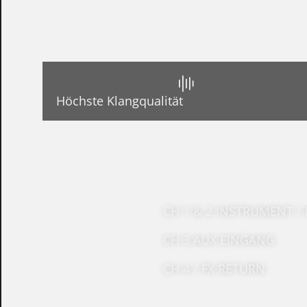
Höchste Klangqualität
CH 1 & 2 INSTRUMENT 
CH 3 AUX EINGANG
CH 4 / FX RETURN