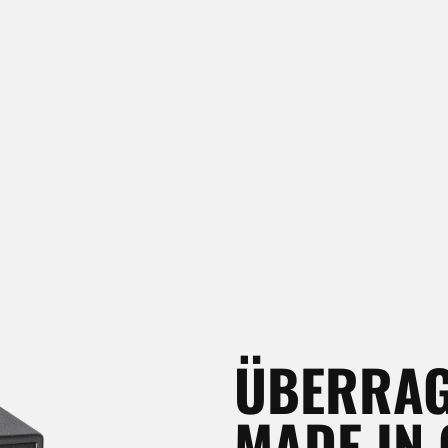
Unabhängige FX-Engine 
Sehr wirkungsvolle Pre
einfachen Voreinstellun
und Stimmlagen
Kaum größer als konven
ÜBERRAG
MADE IN