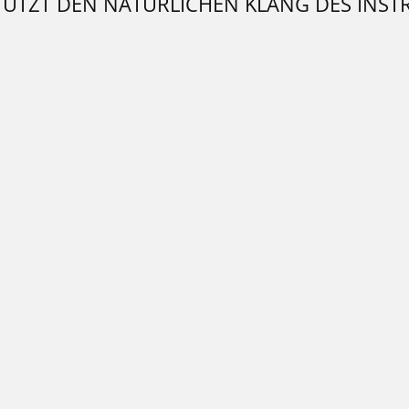
ÜTZT DEN NATÜRLICHEN KLANG DES INS
ITION
Sorgfältige Auswahl de
Excellente Preamps
Hochwertige AD/DA-Wa
Eine Custom-Made-Ends
Seine phantastische Dynam
Detailauflösung und sein
Headroom sorgen für ein u
Klangerlebnis