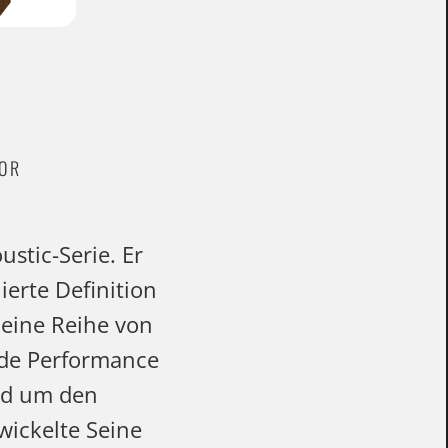
VOR
stic-Serie. Er
erte Definition
 eine Reihe von
ede Performance
nd um den
ickelte Seine