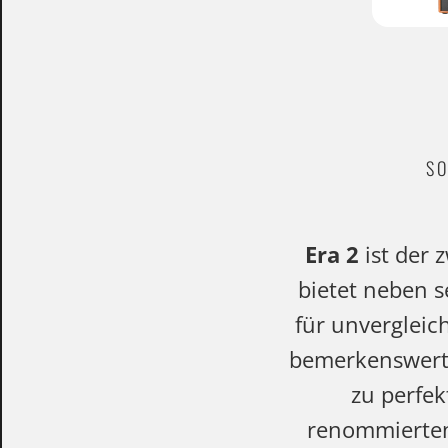
SO
Era 2
ist der 
bietet neben s
für unvergleic
bemerkenswert 
zu perfek
renommierten