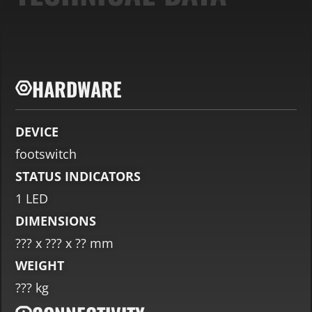
HARDWARE
DEVICE
footswitch
STATUS INDICATORS
1 LED
DIMENSIONS
??? x ??? x ?? mm
WEIGHT
??? kg