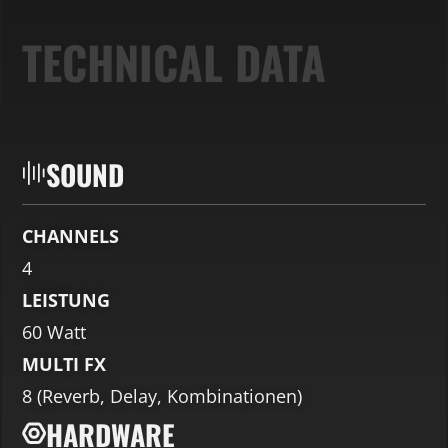
Inhalt entsperren
Mehr Informationen
Inhalt entsperren
TECHNICAL DATA
Inhalt entsperren
Erforderlichen Service
Erforderlichen Service
akzeptieren und Inhalte
Erforderlichen Service
akzeptieren und Inhalte
entsperren
akzeptieren und Inhalte
entsperren
entsperren
SOUND
CHANNELS
4
LEISTUNG
60 Watt
MULTI FX
8 (Reverb, Delay, Kombinationen)
HARDWARE