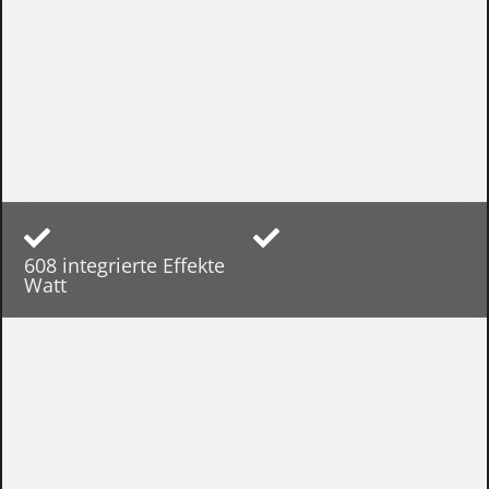
stufenlos einstellbaren Notch-Filter (41–180
Hz) für rückkopplungsfreies Spiel bietet der
era C die professionelle DI-Konnektivität und
Wireless-Flexibilität, die der moderne
Akustikspieler benötigt.
60
8 integrierte Effekte
Watt
FÜR DIE BÜHNE
KONZIPIERT, FÜR