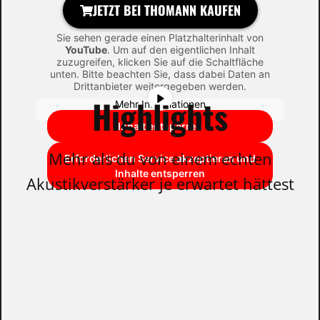
JETZT BEI THOMANN KAUFEN
Sie sehen gerade einen Platzhalterinhalt von
YouTube
. Um auf den eigentlichen Inhalt
zuzugreifen, klicken Sie auf die Schaltfläche
unten. Bitte beachten Sie, dass dabei Daten an
Drittanbieter weitergegeben werden.
Highlights
Mehr Informationen
Inhalt entsperren
Mehr als du von einem echten
Erforderlichen Service akzeptieren und
Inhalte entsperren
Akustikverstärker je erwartet hättest
ERSTKLASSIGER
KLANG FÜR DEIN